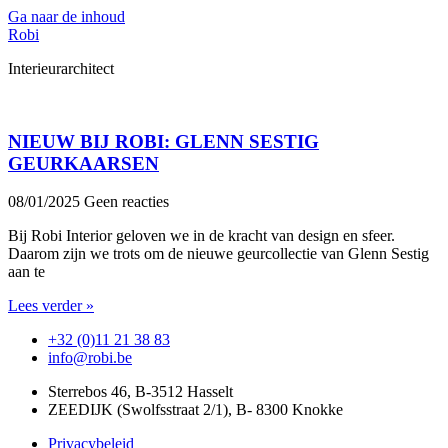
Ga naar de inhoud
Robi
Interieurarchitect
NIEUW BIJ ROBI: GLENN SESTIG
GEURKAARSEN
08/01/2025
Geen reacties
Bij Robi Interior geloven we in de kracht van design en sfeer.
Daarom zijn we trots om de nieuwe geurcollectie van Glenn Sestig
aan te
Lees verder »
+32 (0)11 21 38 83
info@robi.be
Sterrebos 46, B-3512 Hasselt
ZEEDIJK (Swolfsstraat 2/1), B- 8300 Knokke
Privacybeleid